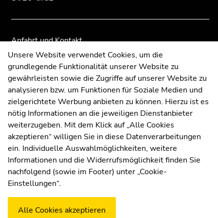
Internationales
Seitenbereiche
Seitenbereiche
Neuigkeiten
Anfahrt und Kontakt
Ende
Kommunikation und Öffentlichkeitsarbeit
Unsere Website verwendet Cookies, um die
dieses
grundlegende Funktionalität unserer Website zu
Moodle
Seitenbereichs.
gewährleisten sowie die Zugriffe auf unserer Website zu
UNIGRAZonline
Zur
analysieren bzw. um Funktionen für Soziale Medien und
Impressum
Übersicht
zielgerichtete Werbung anbieten zu können. Hierzu ist es
Datenschutzerklärung
der
nötig Informationen an die jeweiligen Dienstanbieter
Cookie-Einstellungen
Seitenbereiche
weiterzugeben. Mit dem Klick auf „Alle Cookies
Barrierefreiheitserklärung
akzeptieren“ willigen Sie in diese Datenverarbeitungen
ein. Individuelle Auswahlmöglichkeiten, weitere
Informationen und die Widerrufsmöglichkeit finden Sie
nachfolgend (sowie im Footer) unter „Cookie-
Wetterstation
Uni Graz
Einstellungen“.
Alle Cookies akzeptieren