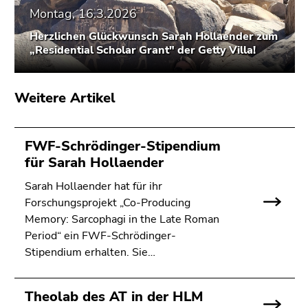
Seitenbereichs.
Montag, 16.3.2026
Zur
Herzlichen Glückwunsch Sarah Hollaender zum
Übersicht
„Residential Scholar Grant" der Getty Villa!
der
Seitenbereiche
Weitere Artikel
FWF-Schrödinger-Stipendium
für Sarah Hollaender
Sarah Hollaender hat für ihr
Forschungsprojekt „Co-Producing
Memory: Sarcophagi in the Late Roman
Period“ ein FWF-Schrödinger-
Stipendium erhalten. Sie…
Theolab des AT in der HLM