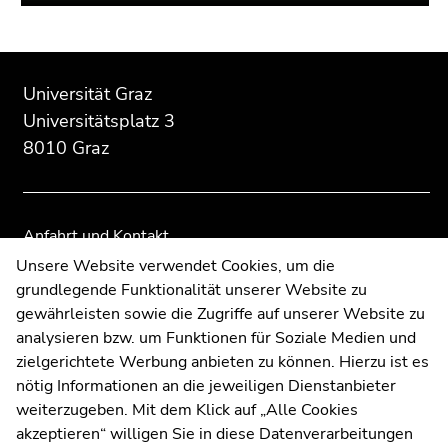
Beginn
Ende
Ende
des
dieses
dieses
Universität Graz
Seitenbereichs:
Seitenbereichs.
Seitenbereichs.
Universitätsplatz 3
Zusatzinformationen:
Zur
Zur
8010 Graz
Übersicht
Übersicht
der
der
Seitenbereiche
Seitenbereiche
Anfahrt und Kontakt
Kommunikation und Öffentlichkeitsarbeit
Unsere Website verwendet Cookies, um die
grundlegende Funktionalität unserer Website zu
Moodle
gewährleisten sowie die Zugriffe auf unserer Website zu
UNIGRAZonline
analysieren bzw. um Funktionen für Soziale Medien und
Impressum
zielgerichtete Werbung anbieten zu können. Hierzu ist es
Datenschutzerklärung
nötig Informationen an die jeweiligen Dienstanbieter
Cookie-Einstellungen
weiterzugeben. Mit dem Klick auf „Alle Cookies
Barrierefreiheitserklärung
akzeptieren“ willigen Sie in diese Datenverarbeitungen