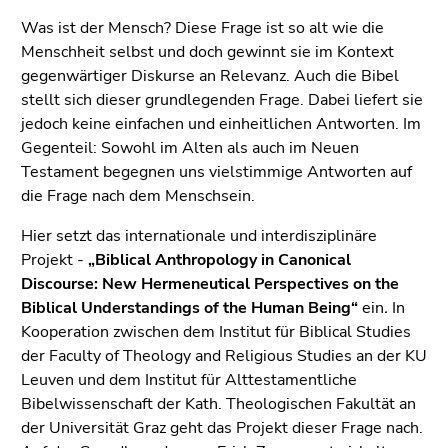
(Zugriffstaste
Was ist der Mensch? Diese Frage ist so alt wie die
5)
Menschheit selbst und doch gewinnt sie im Kontext
Zu
gegenwärtiger Diskurse an Relevanz. Auch die Bibel
den
stellt sich dieser grundlegenden Frage. Dabei liefert sie
Seiteneinstellungen
jedoch keine einfachen und einheitlichen Antworten. Im
(Benutzer/Sprache)
Gegenteil: Sowohl im Alten als auch im Neuen
(Zugriffstaste
Testament begegnen uns vielstimmige Antworten auf
8)
die Frage nach dem Menschsein.
Zur
Suche
Hier setzt das internationale und interdisziplinäre
(Zugriffstaste
Projekt -
„Biblical Anthropology in Canonical
9)
Discourse: New Hermeneutical Perspectives on the
Biblical Understandings of the Human Being“
ein
.
In
Ende
Kooperation zwischen dem
Institut für Biblical Studies
dieses
der Faculty of Theology and Religious Studies an der KU
Seitenbereichs.
Leuven und dem Institut für Alttestamentliche
Zur
Bibelwissenschaft der Kath. Theologischen Fakultät an
Übersicht
der Universität Graz geht das Projekt dieser Frage nach.
der