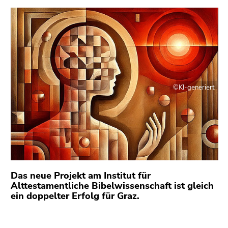
bestätigen
Sie diesen
Link.
Beginn
Zum
des
Inhalt
Seitenbereichs:
(Zugriffstaste
Seitenbereiche:
1)
©KI-generiert
Zur
Positionsanzeige
(Zugriffstaste
2)
Zur
Hauptnavigation
(Zugriffstaste
Das neue Projekt am Institut für
3)
Alttestamentliche Bibelwissenschaft ist gleich
Zu
ein doppelter Erfolg für Graz.
den
Zusatzinformationen