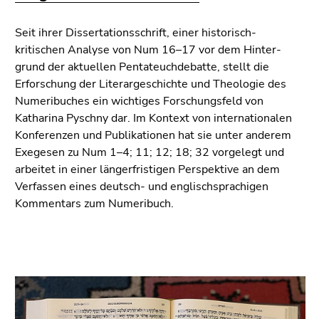
4)
Zu
Seit ihrer Dissertationsschrift, einer historisch-
den
kritischen Analyse von Num 16–17 vor dem Hin­ter­
Zusatzinformationen
grund der aktuellen Pentateuchdebatte, stellt die
(Zugriffstaste
Erforschung der Literar­geschichte und Theo­logie des
5)
Numeribuches ein wichtiges Forschungsfeld von
Zu
Katharina Pyschny dar. Im Kontext von internationalen
den
Konferenzen und Publikationen hat sie unter anderem
Seiteneinstellungen
Exegesen zu Num 1–4; 11; 12; 18; 32 vorgelegt und
(Benutzer/Sprache)
arbeitet in einer längerfristigen Perspek­tive an dem
(Zugriffstaste
Verfassen eines deutsch- und englischsprachigen
8)
Kommentars zum Numeribuch.
Zur
Suche
(Zugriffstaste
9)
Ende
dieses