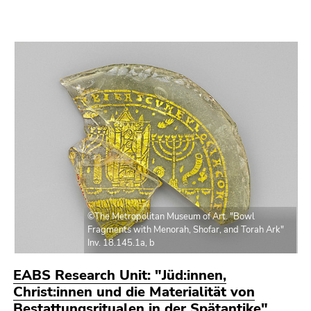
©The Metropolitan Museum of Art. "Bowl
Fragments with Menorah, Shofar, and Torah Ark"
Inv. 18.145.1a, b
EABS Research Unit: "Jüd:innen,
Christ:innen und die Materialität von
Bestattungsritualen in der Spätantike"