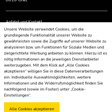
der
der
Seitenbereiche
Seitenbereiche
Anfahrt und Kontakt
Kommunikation und Öffentlichkeitsarbeit
Unsere Website verwendet Cookies, um die
grundlegende Funktionalität unserer Website zu
Moodle
gewährleisten sowie die Zugriffe auf unserer Website zu
UNIGRAZonline
analysieren bzw. um Funktionen für Soziale Medien und
Impressum
zielgerichtete Werbung anbieten zu können. Hierzu ist es
Datenschutzerklärung
nötig Informationen an die jeweiligen Dienstanbieter
Cookie-Einstellungen
weiterzugeben. Mit dem Klick auf „Alle Cookies
Barrierefreiheitserklärung
akzeptieren“ willigen Sie in diese Datenverarbeitungen
ein. Individuelle Auswahlmöglichkeiten, weitere
Informationen und die Widerrufsmöglichkeit finden Sie
nachfolgend (sowie im Footer) unter „Cookie-
Wetterstation
Uni Graz
Einstellungen“.
Alle Cookies akzeptieren