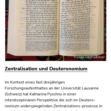
Seitenbereichs.
Zur
Übersicht
der
Seitenbereiche
©Julian Jobstraibitzer
Zentralisation und Deuteronomium
Im Kontext eines fast dreijährigen
Forschungsaufenthaltes an der Universität Lausanne
(Schweiz) hat Katharina Pyschny in einer
interdisziplinären Perspektive die sich im Deu­te­ro­
nomium widerspiegelnden Zentralisations-prozesse in